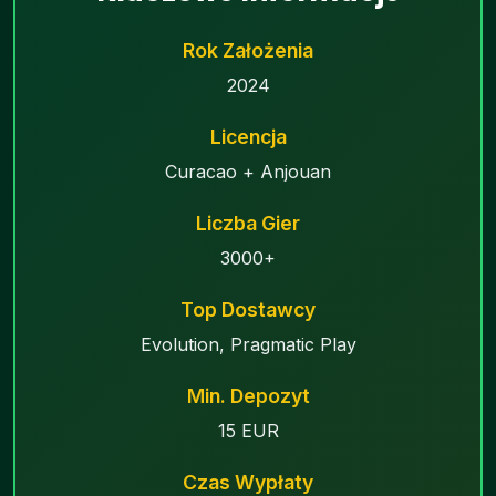
Rok Założenia
2024
Licencja
Curacao + Anjouan
Liczba Gier
3000+
Top Dostawcy
Evolution, Pragmatic Play
Min. Depozyt
15 EUR
Czas Wypłaty