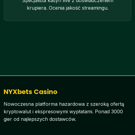
Specjalista kasyn live z doświadczeniem
krupiera. Ocenia jakość streamingu.
NYXbets Casino
Nowoczesna platforma hazardowa z szeroką ofertą
kryptowalut i ekspresowymi wypłatami. Ponad 3000
gier od najlepszych dostawców.