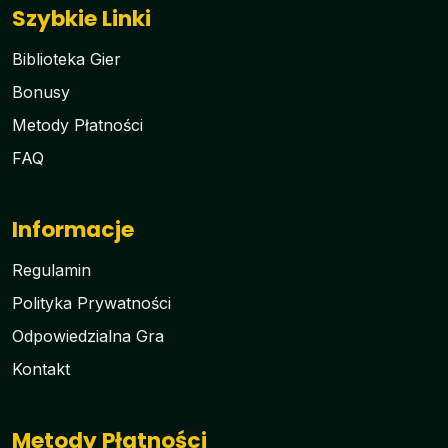
Szybkie Linki
Biblioteka Gier
Bonusy
Metody Płatności
FAQ
Informacje
Regulamin
Polityka Prywatności
Odpowiedzialna Gra
Kontakt
Metody Płatności