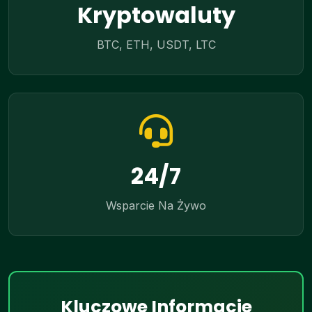
Kryptowaluty
BTC, ETH, USDT, LTC
24/7
Wsparcie Na Żywo
Kluczowe Informacje